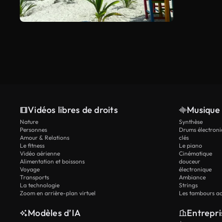
Vidéos libres de droits
Musique 
Nature
Synthèse
Personnes
Drums électroni
Amour & Relations
clés
Le fitness
Le piano
Vidéo aérienne
Cinématique
Alimentation et boissons
douceur
Voyage
électronique
Transports
Ambiance
La technologie
Strings
Zoom en arrière-plan virtuel
Les tambours ac
Modèles d’IA
Entrepri