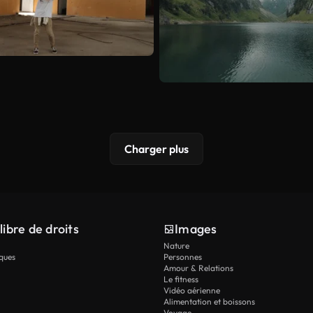
Charger plus
libre de droits
Images
Nature
ques
Personnes
Amour & Relations
Le fitness
Vidéo aérienne
Alimentation et boissons
Voyage