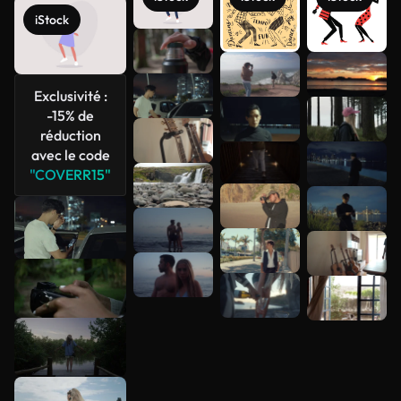
iStock
Voir plus
Exclusivité :
-15% de
réduction
avec le code
"COVERR15"