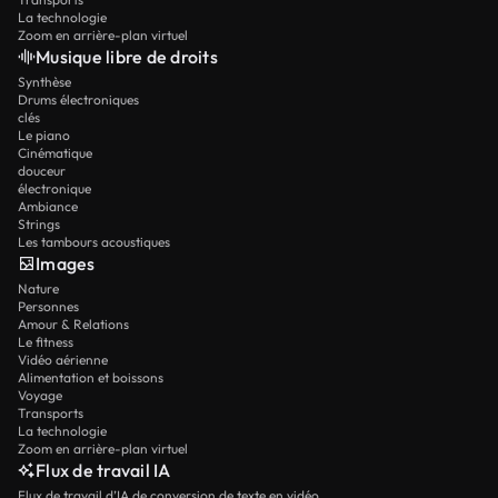
La technologie
Zoom en arrière-plan virtuel
Musique libre de droits
Synthèse
Drums électroniques
clés
Le piano
Cinématique
douceur
électronique
Ambiance
Strings
Les tambours acoustiques
Images
Nature
Personnes
Amour & Relations
Le fitness
Vidéo aérienne
Alimentation et boissons
Voyage
Transports
La technologie
Zoom en arrière-plan virtuel
Flux de travail IA
Flux de travail d’IA de conversion de texte en vidéo