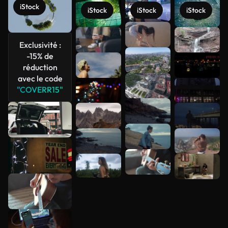
iStock
iStock
iStock
iStock
Voir plus
Exclusivité :
-15% de
réduction
avec le code
"COVERR15"