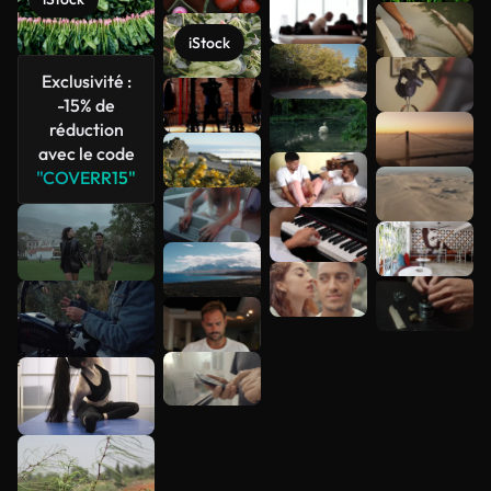
Voir plus
iStock
Exclusivité :
-15% de
réduction
avec le code
"COVERR15"