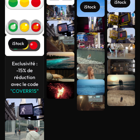
iStock
iStock
Voir plus
iStock
Exclusivité :
-15% de
réduction
avec le code
"COVERR15"