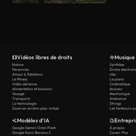
Vidéos libres de droits
Musique 
Nature
Synthèse
Personnes
Drums électroni
Amour & Relations
clés
Le fitness
Le piano
Vidéo aérienne
Cinématique
Alimentation et boissons
douceur
Voyage
électronique
Transports
Ambiance
La technologie
Strings
Zoom en arrière-plan virtuel
Les tambours ac
Modèles d’IA
Entrepri
Google Gemini Omni Flash
À propos
Google Nano Banana 2
Coverr Plus