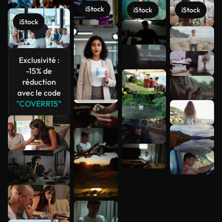
iStock
iStock
iStock
iStock
Voir plus
Exclusivité :
-15% de
réduction
avec le code
"COVERR15"