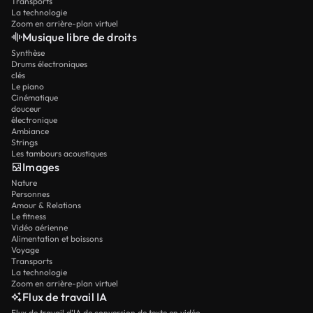
Transports
La technologie
Zoom en arrière-plan virtuel
Musique libre de droits
Synthèse
Drums électroniques
clés
Le piano
Cinématique
douceur
électronique
Ambiance
Strings
Les tambours acoustiques
Images
Nature
Personnes
Amour & Relations
Le fitness
Vidéo aérienne
Alimentation et boissons
Voyage
Transports
La technologie
Zoom en arrière-plan virtuel
Flux de travail IA
Flux de travail d’IA de conversion de texte en vidéo