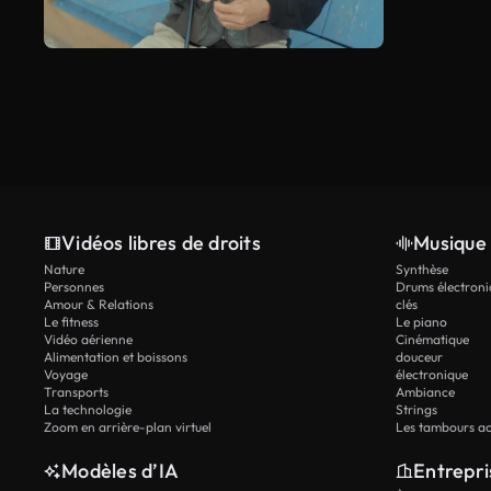
Vidéos libres de droits
Musique 
Nature
Synthèse
Personnes
Drums électroni
Amour & Relations
clés
Le fitness
Le piano
Vidéo aérienne
Cinématique
Alimentation et boissons
douceur
Voyage
électronique
Transports
Ambiance
La technologie
Strings
Zoom en arrière-plan virtuel
Les tambours ac
Modèles d’IA
Entrepri