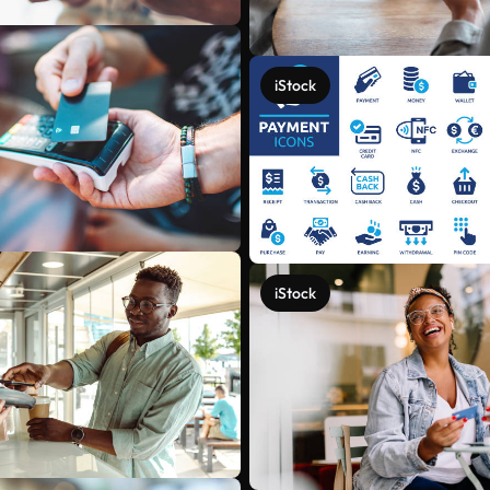
iStock
iStock