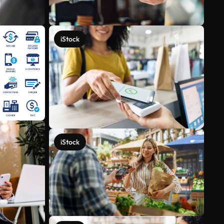
iStock
iStock