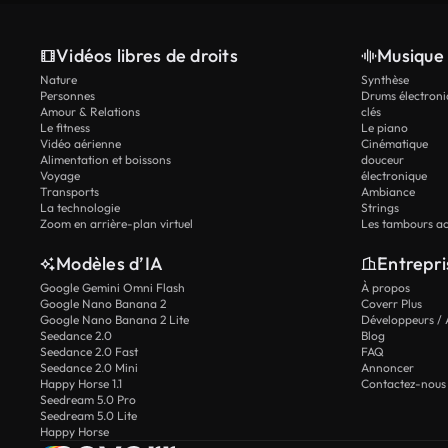
Vidéos libres de droits
Musique 
Nature
Synthèse
Personnes
Drums électroni
Amour & Relations
clés
Le fitness
Le piano
Vidéo aérienne
Cinématique
Alimentation et boissons
douceur
Voyage
électronique
Transports
Ambiance
La technologie
Strings
Zoom en arrière-plan virtuel
Les tambours ac
Modèles d’IA
Entrepri
Google Gemini Omni Flash
À propos
Google Nano Banana 2
Coverr Plus
Google Nano Banana 2 Lite
Développeurs / 
Seedance 2.0
Blog
Seedance 2.0 Fast
FAQ
Seedance 2.0 Mini
Annoncer
Happy Horse 1.1
Contactez-nous
Seedream 5.0 Pro
Seedream 5.0 Lite
Happy Horse