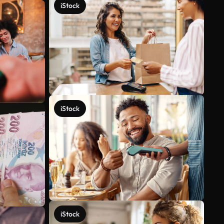
iStock
iStock
iStock