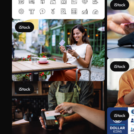
iStock
iStock
iStock
iStock
iStock