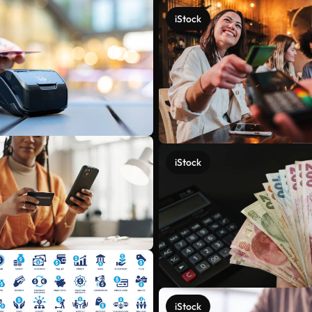
iStock
iStock
iStock