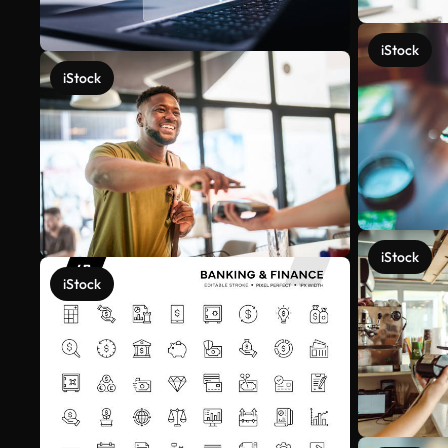
iStock
iStock
iStock
iStock