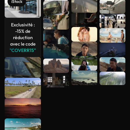
iStock
Voir plus
Exclusivité :
-15% de
réduction
avec le code
"COVERR15"