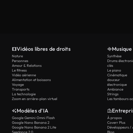
Vidéos libres de droits
Musique 
Nature
Synthèse
Personnes
Drums électroni
Amour & Relations
clés
Le fitness
Le piano
Vidéo aérienne
Cinématique
Alimentation et boissons
douceur
Voyage
électronique
Transports
Ambiance
La technologie
Strings
Zoom en arrière-plan virtuel
Les tambours ac
Modèles d’IA
Entrepri
Google Gemini Omni Flash
À propos
Google Nano Banana 2
Coverr Plus
Google Nano Banana 2 Lite
Développeurs / 
Seedance 2.0
Blog