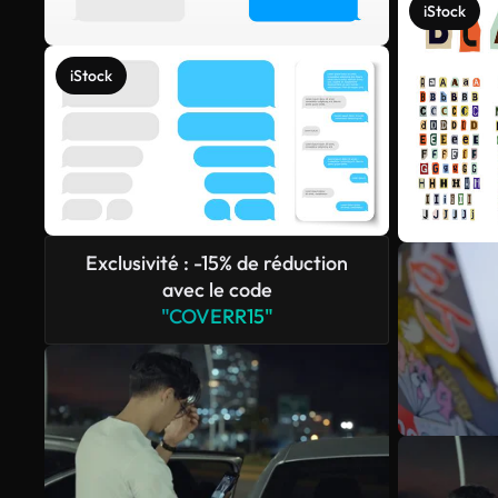
iStock
iStock
Exclusivité : -15% de réduction
avec le code
"COVERR15"