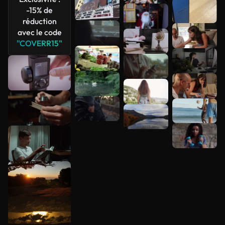
-15% de
Voir plus
réduction
avec le code
"COVERR15"