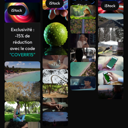
iStock
iStock
iStock
iStock
Voir plus
Exclusivité :
-15% de
réduction
avec le code
"COVERR15"