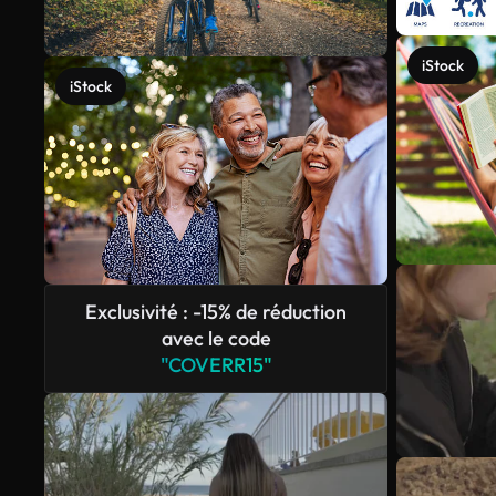
iStock
iStock
Exclusivité : -15% de réduction
avec le code
"COVERR15"