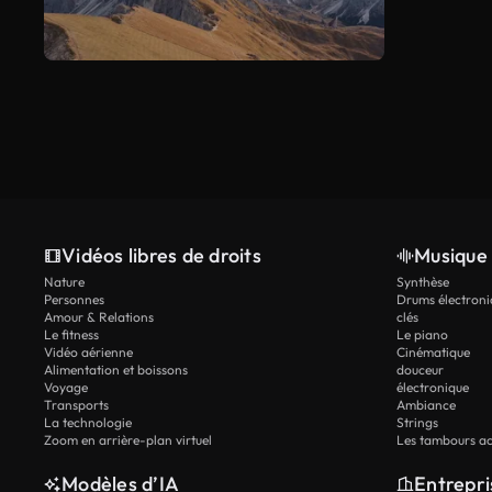
Vidéos libres de droits
Musique 
Nature
Synthèse
Personnes
Drums électroni
Amour & Relations
clés
Le fitness
Le piano
Vidéo aérienne
Cinématique
Alimentation et boissons
douceur
Voyage
électronique
Transports
Ambiance
La technologie
Strings
Zoom en arrière-plan virtuel
Les tambours ac
Modèles d’IA
Entrepri