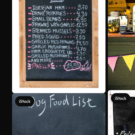
iStock
iStock