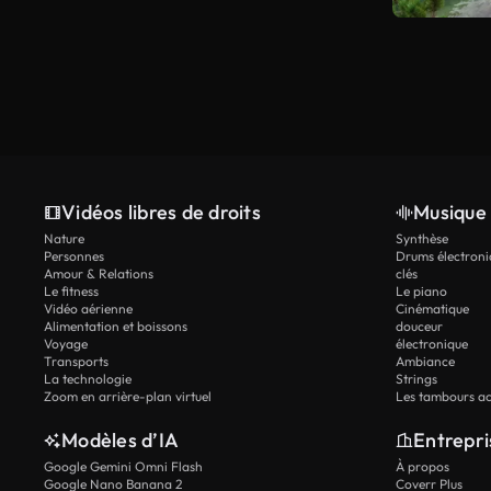
Vidéos libres de droits
Musique 
Nature
Synthèse
Personnes
Drums électroni
Amour & Relations
clés
Le fitness
Le piano
Vidéo aérienne
Cinématique
Alimentation et boissons
douceur
Voyage
électronique
Transports
Ambiance
La technologie
Strings
Zoom en arrière-plan virtuel
Les tambours ac
Modèles d’IA
Entrepri
Google Gemini Omni Flash
À propos
Google Nano Banana 2
Coverr Plus