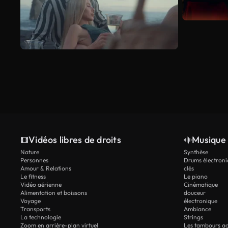
Vidéos libres de droits
Musique 
Nature
Synthèse
Personnes
Drums électroni
Amour & Relations
clés
Le fitness
Le piano
Vidéo aérienne
Cinématique
Alimentation et boissons
douceur
Voyage
électronique
Transports
Ambiance
La technologie
Strings
Zoom en arrière-plan virtuel
Les tambours ac