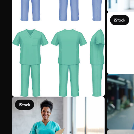
iStock
iStock