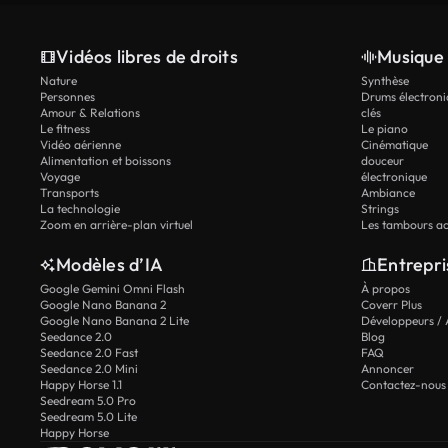
Vidéos libres de droits
Musique 
Nature
Synthèse
Personnes
Drums électroni
Amour & Relations
clés
Le fitness
Le piano
Vidéo aérienne
Cinématique
Alimentation et boissons
douceur
Voyage
électronique
Transports
Ambiance
La technologie
Strings
Zoom en arrière-plan virtuel
Les tambours ac
Modèles d’IA
Entrepri
Google Gemini Omni Flash
À propos
Google Nano Banana 2
Coverr Plus
Google Nano Banana 2 Lite
Développeurs / 
Seedance 2.0
Blog
Seedance 2.0 Fast
FAQ
Seedance 2.0 Mini
Annoncer
Happy Horse 1.1
Contactez-nous
Seedream 5.0 Pro
Seedream 5.0 Lite
Happy Horse