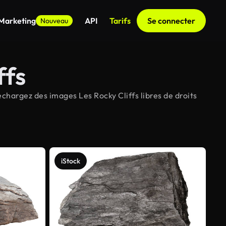
 Marketing
API
Tarifs
Se connecter
Nouveau
ffs
échargez des images Les Rocky Cliffs libres de droits
iStock