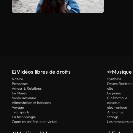
Vidéos libres de droits
Musique 
Nature
Synthèse
Personnes
Drums électroni
Amour & Relations
clés
Le fitness
Le piano
Vidéo aérienne
Cinématique
Alimentation et boissons
douceur
Voyage
électronique
Transports
Ambiance
La technologie
Strings
Zoom en arrière-plan virtuel
Les tambours ac