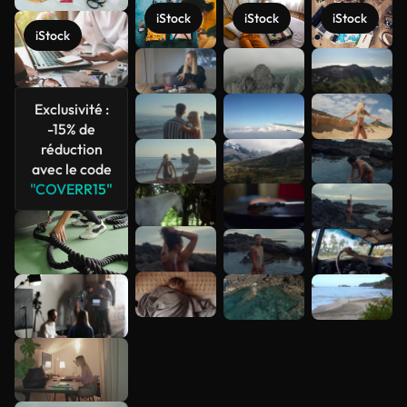
iStock
iStock
iStock
iStock
Voir plus
Exclusivité :
-15% de
réduction
avec le code
"COVERR15"