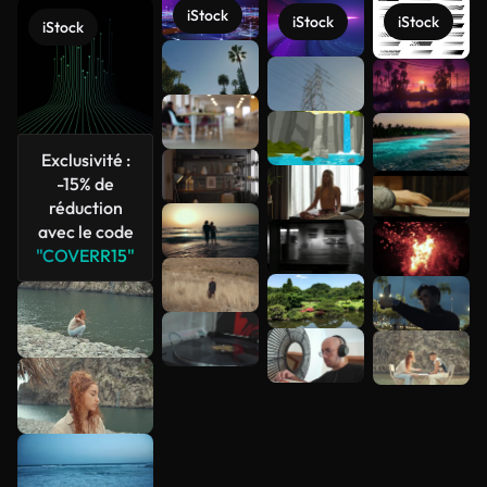
iStock
iStock
iStock
iStock
Voir plus
Exclusivité :
-15% de
réduction
avec le code
"COVERR15"