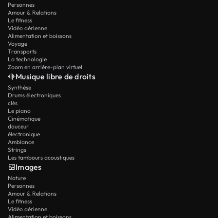
Personnes
Amour & Relations
Le fitness
Vidéo aérienne
Alimentation et boissons
Voyage
Transports
La technologie
Zoom en arrière-plan virtuel
Musique libre de droits
Synthèse
Drums électroniques
clés
Le piano
Cinématique
douceur
électronique
Ambiance
Strings
Les tambours acoustiques
Images
Nature
Personnes
Amour & Relations
Le fitness
Vidéo aérienne
Alimentation et boissons