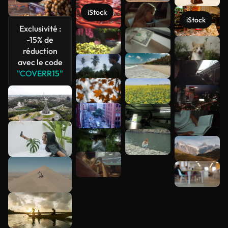
iStock
iStock
Exclusivité :
-15% de
réduction
Voir plus
avec le code
"COVERR15"