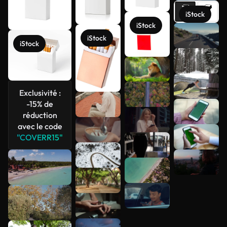
iStock
iStock
Voir plus
iStock
iStock
Exclusivité :
-15% de
réduction
avec le code
"COVERR15"