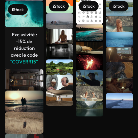
iStock
iStock
iStock
iStock
Voir plus
Exclusivité :
-15% de
réduction
avec le code
"COVERR15"