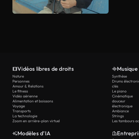
Vidéos libres de droits
Musique 
Nature
Synthèse
Personnes
Drums électroni
Amour & Relations
clés
Le fitness
Le piano
Vidéo aérienne
Cinématique
Alimentation et boissons
douceur
Voyage
électronique
Transports
Ambiance
La technologie
Strings
Zoom en arrière-plan virtuel
Les tambours ac
Modèles d’IA
Entrepri