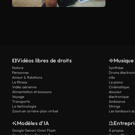
Vidéos libres de droits
Musique 
Nature
Synthèse
Personnes
Drums électroni
Amour & Relations
clés
Le fitness
Le piano
Vidéo aérienne
Cinématique
Alimentation et boissons
douceur
Voyage
électronique
Transports
Ambiance
La technologie
Strings
Zoom en arrière-plan virtuel
Les tambours ac
Modèles d’IA
Entrepri
Google Gemini Omni Flash
À propos