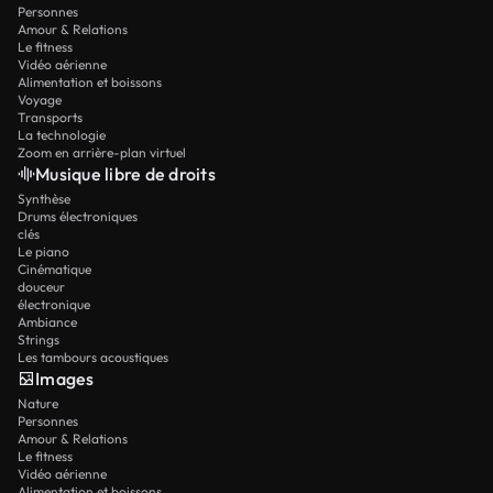
Personnes
Amour & Relations
Le fitness
Vidéo aérienne
Alimentation et boissons
Voyage
Transports
La technologie
Zoom en arrière-plan virtuel
Musique libre de droits
Synthèse
Drums électroniques
clés
Le piano
Cinématique
douceur
électronique
Ambiance
Strings
Les tambours acoustiques
Images
Nature
Personnes
Amour & Relations
Le fitness
Vidéo aérienne
Alimentation et boissons