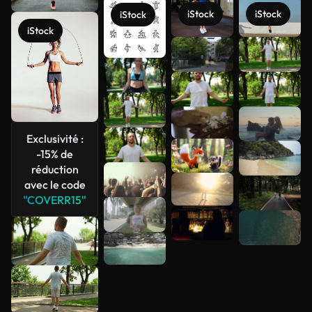
iStock
iStock
iStock
iStock
Voir plus
Exclusivité :
-15% de
réduction
avec le code
"COVERR15"