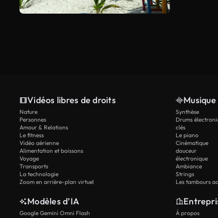
Vidéos libres de droits
Musique 
Nature
Synthèse
Personnes
Drums électroni
Amour & Relations
clés
Le fitness
Le piano
Vidéo aérienne
Cinématique
Alimentation et boissons
douceur
Voyage
électronique
Transports
Ambiance
La technologie
Strings
Zoom en arrière-plan virtuel
Les tambours ac
Modèles d’IA
Entrepri
Google Gemini Omni Flash
À propos