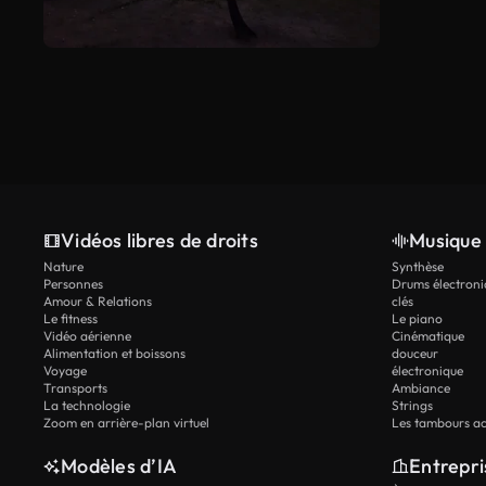
Vidéos libres de droits
Musique 
Nature
Synthèse
Personnes
Drums électroni
Amour & Relations
clés
Le fitness
Le piano
Vidéo aérienne
Cinématique
Alimentation et boissons
douceur
Voyage
électronique
Transports
Ambiance
La technologie
Strings
Zoom en arrière-plan virtuel
Les tambours ac
Modèles d’IA
Entrepri