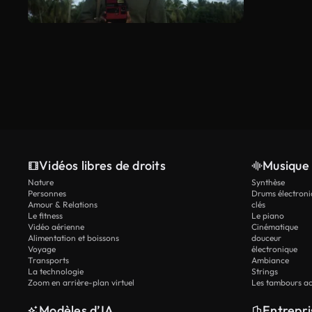
Vidéos libres de droits
Musique 
Nature
Synthèse
Personnes
Drums électroni
Amour & Relations
clés
Le fitness
Le piano
Vidéo aérienne
Cinématique
Alimentation et boissons
douceur
Voyage
électronique
Transports
Ambiance
La technologie
Strings
Zoom en arrière-plan virtuel
Les tambours ac
Modèles d’IA
Entrepri