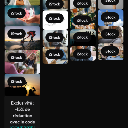
iStock
iStock
iStock
iStock
iStock
iStock
iStock
iStock
iStock
iStock
iStock
iStock
iStock
iStock
iStock
Voir plus
iStock
Exclusivité :
-15% de
réduction
avec le code
"COVERR15"