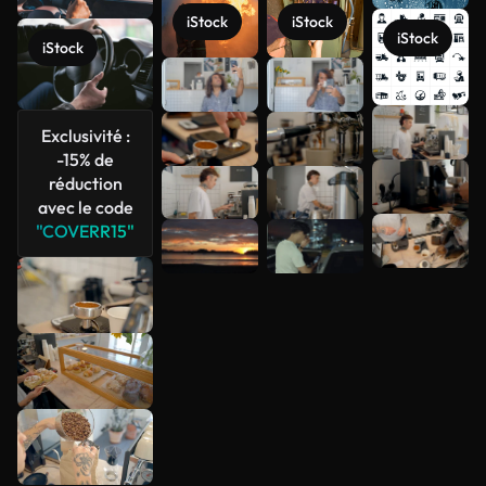
iStock
iStock
iStock
iStock
Exclusivité :
Voir plus
-15% de
réduction
avec le code
"COVERR15"