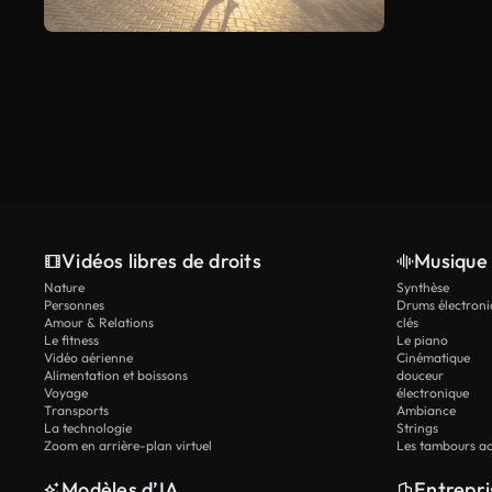
Vidéos libres de droits
Musique 
Nature
Synthèse
Personnes
Drums électroni
Amour & Relations
clés
Le fitness
Le piano
Vidéo aérienne
Cinématique
Alimentation et boissons
douceur
Voyage
électronique
Transports
Ambiance
La technologie
Strings
Zoom en arrière-plan virtuel
Les tambours ac
Modèles d’IA
Entrepri