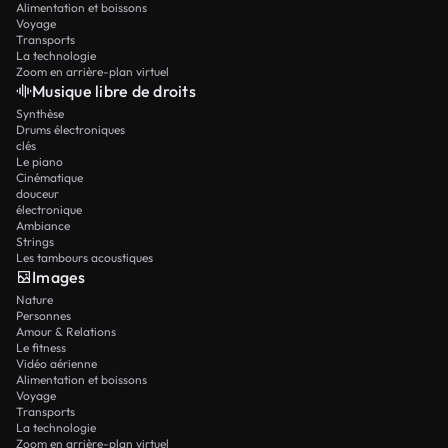
Alimentation et boissons
Voyage
Transports
La technologie
Zoom en arrière-plan virtuel
Musique libre de droits
Synthèse
Drums électroniques
clés
Le piano
Cinématique
douceur
électronique
Ambiance
Strings
Les tambours acoustiques
Images
Nature
Personnes
Amour & Relations
Le fitness
Vidéo aérienne
Alimentation et boissons
Voyage
Transports
La technologie
Zoom en arrière-plan virtuel