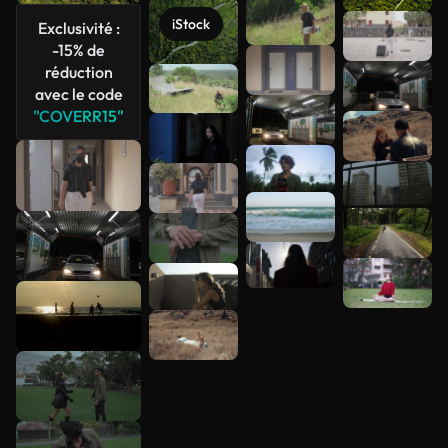
iStock
Exclusivité :
Voir plus
-15% de
réduction
avec le code
"COVERR15"