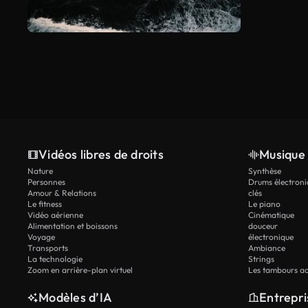
Vidéos libres de droits
Musique 
Nature
Synthèse
Personnes
Drums électroni
Amour & Relations
clés
Le fitness
Le piano
Vidéo aérienne
Cinématique
Alimentation et boissons
douceur
Voyage
électronique
Transports
Ambiance
La technologie
Strings
Zoom en arrière-plan virtuel
Les tambours ac
Modèles d’IA
Entrepri