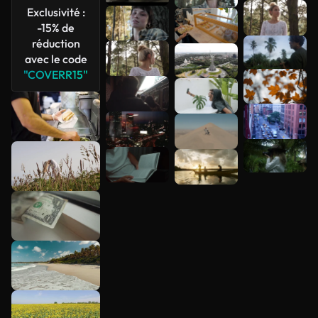
Exclusivité :
-15% de
réduction
avec le code
"COVERR15"