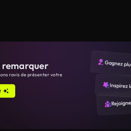
s remarquer
Gagnez plu
ions ravis de présenter votre
Inspirez 
t
Rejoign