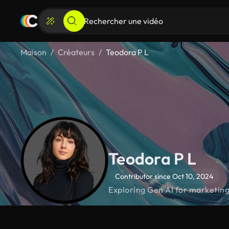
Maison
Créateurs
Teodora P L
Teodora P L
Contributor since Oct 10, 2024
Exploring Gen AI for marketin