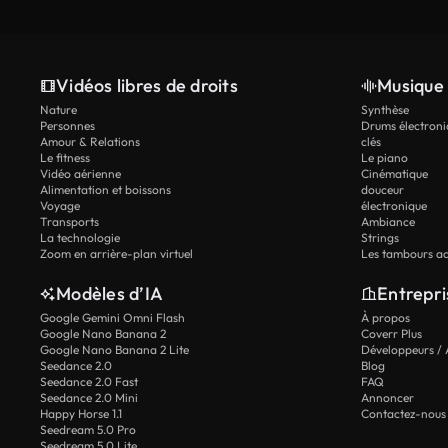
Vidéos libres de droits
Musique 
Nature
Synthèse
Personnes
Drums électroni
Amour & Relations
clés
Le fitness
Le piano
Vidéo aérienne
Cinématique
Alimentation et boissons
douceur
Voyage
électronique
Transports
Ambiance
La technologie
Strings
Zoom en arrière-plan virtuel
Les tambours ac
Modèles d’IA
Entrepri
Google Gemini Omni Flash
À propos
Google Nano Banana 2
Coverr Plus
Google Nano Banana 2 Lite
Développeurs / 
Seedance 2.0
Blog
Seedance 2.0 Fast
FAQ
Seedance 2.0 Mini
Annoncer
Happy Horse 1.1
Contactez-nous
Seedream 5.0 Pro
Seedream 5.0 Lite