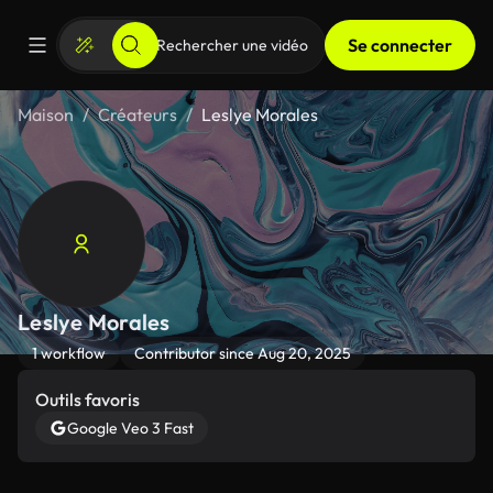
Se connecter
Maison
Créateurs
Leslye Morales
Leslye Morales
1 workflow
Contributor since Aug 20, 2025
Outils favoris
Google Veo 3 Fast