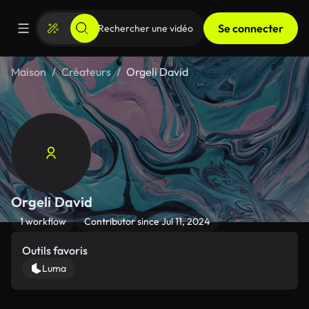
Se connecter
Maison
Créateurs
Orgeli David
Orgeli David
1 workflow
Contributor since Jul 11, 2024
Outils favoris
Luma