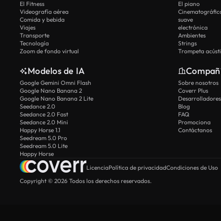
El Fitness
El piano
Videografía aérea
Cinematográfic
Comida y bebida
suave
Viajes
electrónica
Transporte
Ambientes
Tecnología
Strings
Zoom de fondo virtual
Trompeta acúst
Modelos de IA
Compañ
Google Gemini Omni Flash
Sobre nosotros
Google Nano Banana 2
Coverr Plus
Google Nano Banana 2 Lite
Desarrolladores
Seedance 2.0
Blog
Seedance 2.0 Fast
FAQ
Seedance 2.0 Mini
Promociona
Happy Horse 1.1
Contáctanos
Seedream 5.0 Pro
Seedream 5.0 Lite
Happy Horse
Licencia
Política de privacidad
Condiciones de Uso
Copyright © 2026 Todos los derechos reservados.