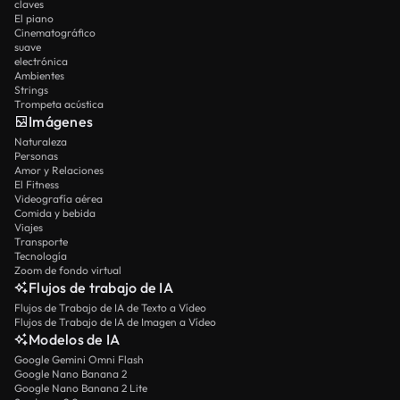
claves
El piano
Cinematográfico
suave
electrónica
Ambientes
Strings
Trompeta acústica
Imágenes
Naturaleza
Personas
Amor y Relaciones
El Fitness
Videografía aérea
Comida y bebida
Viajes
Transporte
Tecnología
Zoom de fondo virtual
Flujos de trabajo de IA
Flujos de Trabajo de IA de Texto a Vídeo
Flujos de Trabajo de IA de Imagen a Vídeo
Modelos de IA
Google Gemini Omni Flash
Google Nano Banana 2
Google Nano Banana 2 Lite