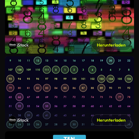
iStock
Herunterladen
iStock
Herunterladen