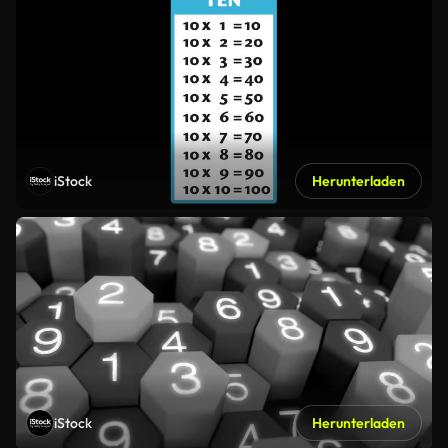
iStock
Herunterladen
iStock
Herunterladen