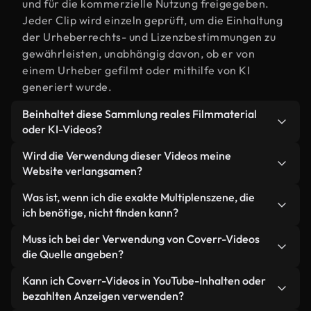
und für die kommerzielle Nutzung freigegeben.
Jeder Clip wird einzeln geprüft, um die Einhaltung
der Urheberrechts- und Lizenzbestimmungen zu
gewährleisten, unabhängig davon, ob er von
einem Urheber gefilmt oder mithilfe von KI
generiert wurde.
Beinhaltet diese Sammlung reales Filmmaterial
oder KI-Videos?
Beides. Es handelt sich um eine Hybridbibliothek
Wird die Verwendung dieser Videos meine
aus realen, von Menschen aufgenommenen
Website verlangsamen?
Filmaufnahmen zum Thema Multiplen und KI-
Nicht, wenn Sie unsere optimierten Versionen
Was ist, wenn ich die exakte Multiplenszene, die
generierten Videos. Jedes Video ist eindeutig
wählen. Wir bieten schlanke, webfähige Formate,
ich benötige, nicht finden kann?
beschriftet, sodass Sie immer wissen, was Sie
die für die Hintergrundverarbeitung entwickelt
verwenden.
Mit Coverr AI Studio erstellen Sie im
Muss ich bei der Verwendung von Coverr-Videos
wurden – so bleibt die Qualität hoch, während
Handumdrehen ein solches Video. Beschreiben Sie
die Quelle angeben?
gleichzeitig die Ladezeiten minimiert und
einfach die Szene – zum Beispiel "Multiplen bei
Kennzahlen wie LCP verbessert werden.
Eine Namensnennung ist nicht erforderlich. Alle
Kann ich Coverr-Videos in YouTube-Inhalten oder
Sonnenuntergang" – und das Studio generiert
Videos in unserer Stockbibliothek sind lizenzfrei
bezahlten Anzeigen verwenden?
innerhalb von Sekunden ein individuelles Video für
und können ohne Nennung des Urhebers