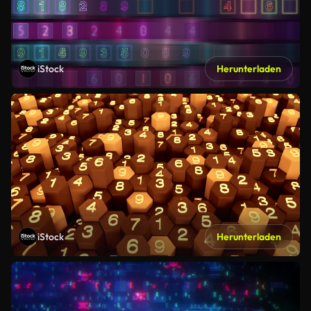
iStock
Herunterladen
iStock
Herunterladen