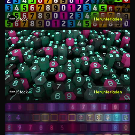
iStock
Herunterladen
iStock
Herunterladen