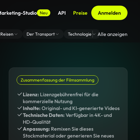
arketing-Studio
API
Preise
Anmelden
Neu
Alle anzeigen
Reisen
Der Transport
Technologie
Zoom Virtuelle H
Zusammenfassung der Filmsammlung
Lizenz:
Lizenzgebührenfrei für die
kommerzielle Nutzung
Inhalte:
Original- und KI-generierte Videos
Technische Daten:
Verfügbar in 4K- und
HD-Qualität
Anpassung:
Remixen Sie dieses
Stockmaterial oder generieren Sie neues