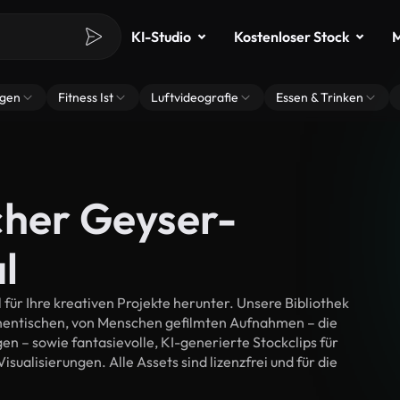
KI-Studio
Kostenloser Stock
M
ngen
Fitness Ist
Luftvideografie
Essen & Trinken
cher Geyser-
l
ür Ihre kreativen Projekte herunter. Unsere Bibliothek
thentischen, von Menschen gefilmten Aufnahmen – die
n – sowie fantasievolle, KI-generierte Stockclips für
sualisierungen. Alle Assets sind lizenzfrei und für die