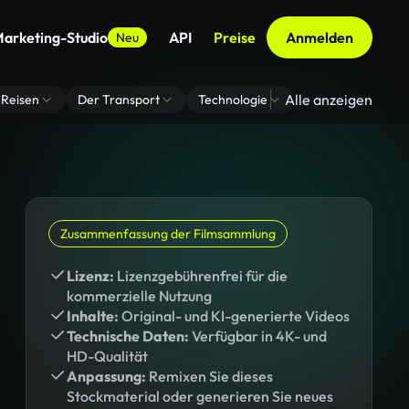
arketing-Studio
API
Preise
Anmelden
Neu
Alle anzeigen
Reisen
Der Transport
Technologie
Zoom Virtuelle H
Zusammenfassung der Filmsammlung
Lizenz:
Lizenzgebührenfrei für die
kommerzielle Nutzung
Inhalte:
Original- und KI-generierte Videos
Technische Daten:
Verfügbar in 4K- und
HD-Qualität
Anpassung:
Remixen Sie dieses
Stockmaterial oder generieren Sie neues