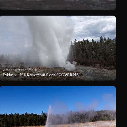
Gesponsert von iStock
Exklusiv: -15% Rabatt mit Code
"COVERR15"