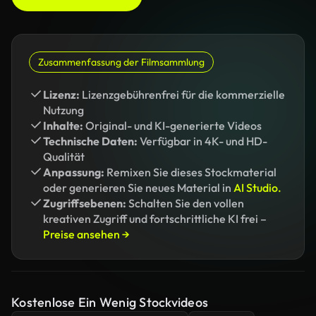
Zusammenfassung der Filmsammlung
Lizenz:
Lizenzgebührenfrei für die kommerzielle
Nutzung
Inhalte:
Original- und KI-generierte Videos
Technische Daten:
Verfügbar in 4K- und HD-
Qualität
Anpassung:
Remixen Sie dieses Stockmaterial
oder generieren Sie neues Material in
AI Studio.
Zugriffsebenen:
Schalten Sie den vollen
kreativen Zugriff und fortschrittliche KI frei –
Preise ansehen →
Kostenlose Ein Wenig Stockvideos