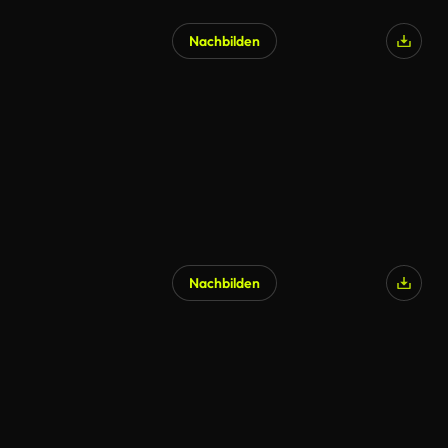
Nachbilden
Nachbilden