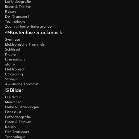
Luftvideografie
Essen & Trinken
Reisen
Der Transport
Technologie
Zoom virtuelle Hintergründe
Kostenlose Stockmusik
Synthese
Elektronische Trommeln
Schlüssel
Klavier
kinematisch
glatte
Elektronisch
Umgebung
Strings
Akustische Trommel
Bilder
Die Natur
Menschen
Liebe & Beziehungen
Fitness ist
Luftvideografie
Essen & Trinken
Reisen
Der Transport
Technologie