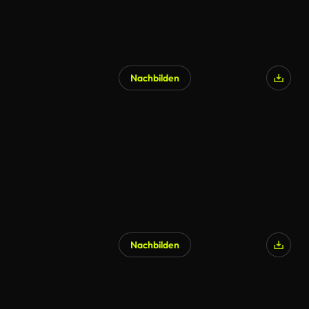
Nachbilden
Nachbilden