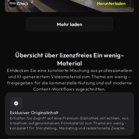
iStock
Herunterladen
Mehr laden
Übersicht über lizenzfreies Ein wenig-
Material
Entdecken Sie eine kuratierte Mischung aus professionellem
und KI-generiertem Videomaterial zum Thema ein wenig –
freigegeben für die kommerzielle Nutzung und auf moderne
Content-Workflows zugeschnitten.
Exklusiver Originalinhalt
Erhalten Sie Zugriff auf eine Premium-Bibliothek mit echtem, von
Kreativen aufgenommenem Filmmaterial zum Thema ein wenig –
konzipiert für Storytelling, Marketing und redaktionelle Zwecke.