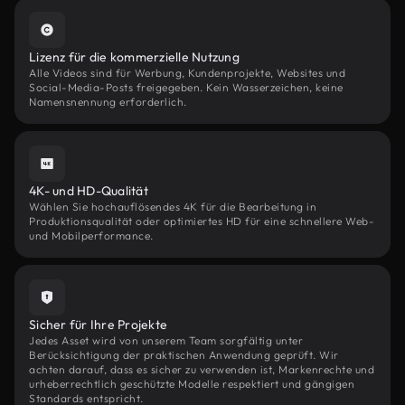
Lizenz für die kommerzielle Nutzung
Alle Videos sind für Werbung, Kundenprojekte, Websites und
Social-Media-Posts freigegeben. Kein Wasserzeichen, keine
Namensnennung erforderlich.
4K- und HD-Qualität
Wählen Sie hochauflösendes 4K für die Bearbeitung in
Produktionsqualität oder optimiertes HD für eine schnellere Web-
und Mobilperformance.
Sicher für Ihre Projekte
Jedes Asset wird von unserem Team sorgfältig unter
Berücksichtigung der praktischen Anwendung geprüft. Wir
achten darauf, dass es sicher zu verwenden ist, Markenrechte und
urheberrechtlich geschützte Modelle respektiert und gängigen
Standards entspricht.