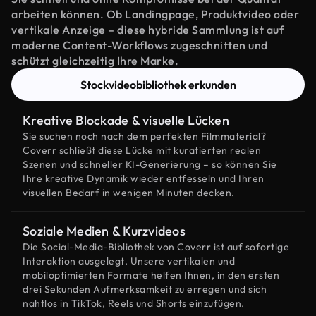
arbeiten können. Ob Landingpage, Produktvideo oder
vertikale Anzeige – diese hybride Sammlung ist auf
moderne Content-Workflows zugeschnitten und
schützt gleichzeitig Ihre Marke.
Stockvideobibliothek erkunden
Kreative Blockade & visuelle Lücken
Sie suchen noch nach dem perfekten Filmmaterial?
Coverr schließt diese Lücke mit kuratierten realen
Szenen und schneller KI-Generierung – so können Sie
Ihre kreative Dynamik wieder entfesseln und Ihren
visuellen Bedarf in wenigen Minuten decken.
Soziale Medien & Kurzvideos
Die Social-Media-Bibliothek von Coverr ist auf sofortige
Interaktion ausgelegt. Unsere vertikalen und
mobiloptimierten Formate helfen Ihnen, in den ersten
drei Sekunden Aufmerksamkeit zu erregen und sich
nahtlos in TikTok, Reels und Shorts einzufügen.