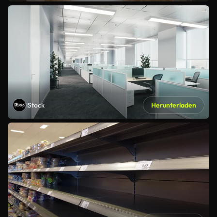
iStock
Herunterladen