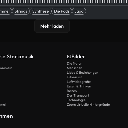
ommel
Strings
Synthese
Die Pads
Jagd
Mehr laden
ose Stockmusik
Bilder
Die Natur
Trommeln
Menschen
Liebe & Beziehungen
Fitness ist
Luftvideografie
Essen & Trinken
Reisen
Der Transport
Technologie
mmel
Zoom virtuelle Hintergründe
ehmen