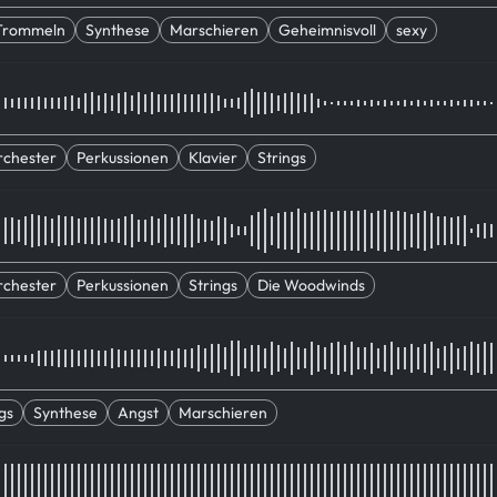
 Trommeln
Synthese
Marschieren
Geheimnisvoll
sexy
rchester
Perkussionen
Klavier
Strings
rchester
Perkussionen
Strings
Die Woodwinds
gs
Synthese
Angst
Marschieren