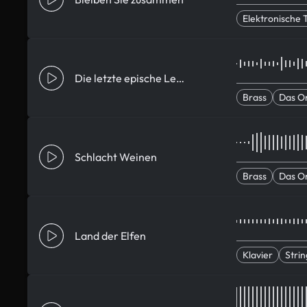
Elektronische
Die letzte epische Legende
Brass
Das O
Schlacht Weinen
Brass
Das O
Land der Elfen
Klavier
Strin