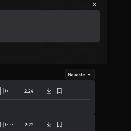
Neueste
2:24
2:22