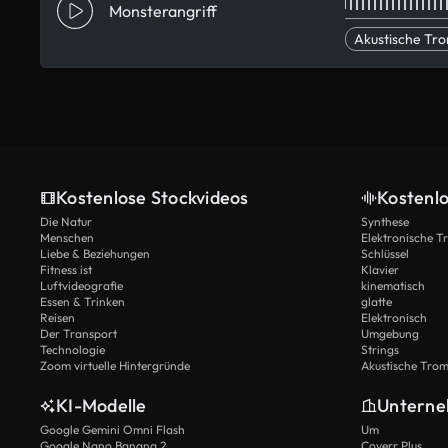
Monsterangriff
Akustische Tr
Kostenlose Stockvideos
Kostenl
Die Natur
Synthese
Menschen
Elektronische 
Liebe & Beziehungen
Schlüssel
Fitness ist
Klavier
Luftvideografie
kinematisch
Essen & Trinken
glatte
Reisen
Elektronisch
Der Transport
Umgebung
Technologie
Strings
Zoom virtuelle Hintergründe
Akustische Tro
KI-Modelle
Untern
Google Gemini Omni Flash
Um
Google Nano Banana 2
Coverr Plus