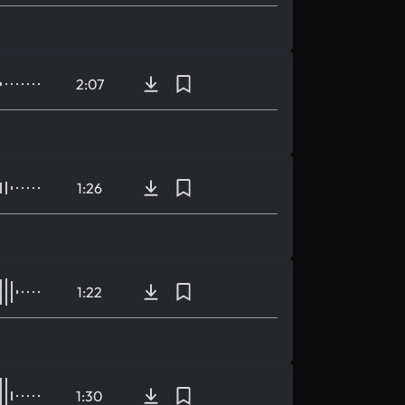
2:07
1:26
1:22
1:30